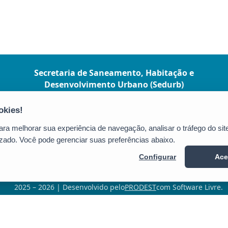
Secretaria de Saneamento, Habitação e
Desenvolvimento Urbano (Sedurb)
R. Alberto de Oliveira Santos, 42, Ed. Ames,
20º andar - Centro
CEP: 29010-901 - Vitória / ES
a melhorar sua experiência de navegação, analisar o tráfego do site
Tel.: (27) 3636-5042
zado. Você pode gerenciar suas preferências abaixo.
E-mail:
secretaria@sedurb.es.gov.br
Configurar
Ace
2025 – 2026 | Desenvolvido pelo
PRODEST
com Software Livre.