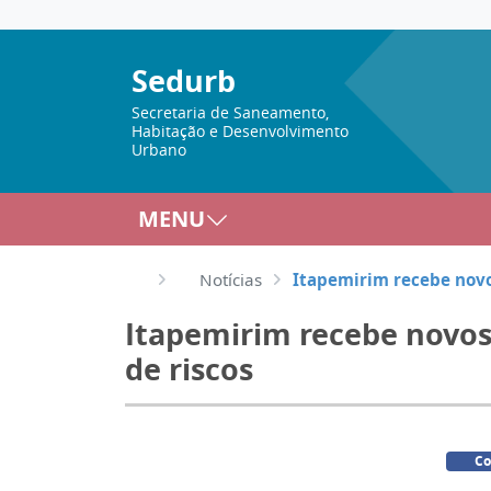
Sedurb
Secretaria de Saneamento,
Habitação e Desenvolvimento
Urbano
MENU
Notícias
Itapemirim recebe novo
Itapemirim recebe novos
de riscos
Co