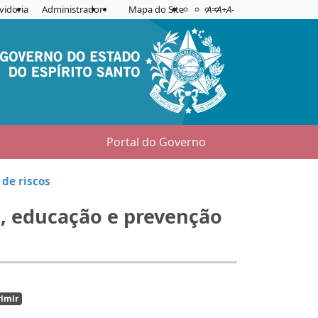
Acessibilidade
Aplicar contraste
vidoria
Administrador
Mapa do Site
A=
A+
A-
Portal do Governo
de riscos
a, educação e prevenção
imir