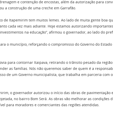
drenagem e contenção de encostas, além da autorização para convê
u a construção de uma creche em Garrafão.
o de Itapemirim tem muitos lemes. Ao lado de muita gente boa q
 Santo cada vez mais adiante. Hoje estamos autorizando importante
investimentos na educação”, afirmou o governador, ao lado do pref
para o município, reforçando o compromisso do Governo do Estado 
para contornar Itaipava, retirando o trânsito pesado da região e
nder as famílias. Nós não queremos saber de quem é a responsabi
sso de um Governo municipalista, que trabalha em parceria com o
mirim, o governador autorizou o início das obras de pavimentação 
rojetada, no bairro Bom Será. As obras vão melhorar as condições d
ível para moradores e comerciantes das regiões atendidas.