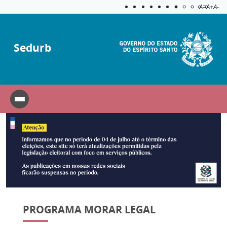
Acessibilida
Aplicar c
A=
A+
A-
Sedurb
PROGRAMA MORAR LEGAL