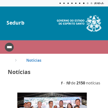
Acessibilida
Aplicar c
A=
A+
A-
Sedurb
Notícias
Notícias
1
-
10
de
2150
notícias